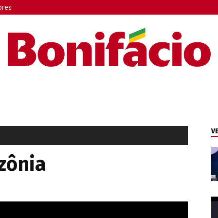
ores
Bonifácio
V
zônia