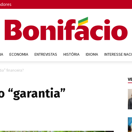
adores
IA
ECONOMIA
ENTREVISTAS
HISTÓRIA
IDIOMA
INTERESSE NAC
Bonifácio
a” financeira?
V
 “garantia”