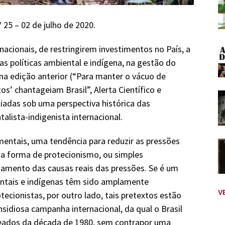
º 25 – 02 de julho de 2020.
nacionais, de restringirem investimentos no País, a
 políticas ambiental e indígena, na gestão do
na edição anterior (“Para manter o vácuo de
s’ chantageiam Brasil”, Alerta Científico e
liadas sob uma perspectiva histórica das
alista-indigenista internacional.
mentais, uma tendência para reduzir as pressões
a forma de protecionismo, ou simples
amento das causas reais das pressões. Se é um
entais e indígenas têm sido amplamente
V
ecionistas, por outro lado, tais pretextos estão
insidiosa campanha internacional, da qual o Brasil
meados da década de 1980, sem contrapor uma