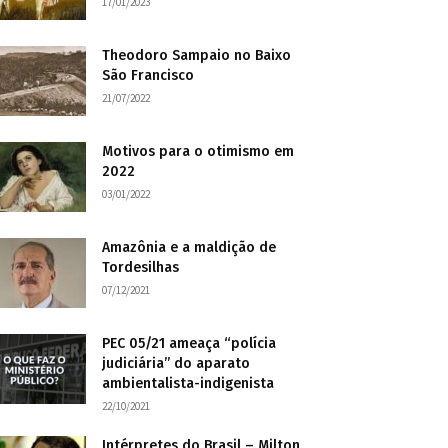
17/01/2023
Theodoro Sampaio no Baixo
São Francisco
21/07/2022
Motivos para o otimismo em
2022
03/01/2022
Amazônia e a maldição de
Tordesilhas
07/12/2021
PEC 05/21 ameaça “polícia
judiciária” do aparato
ambientalista-indigenista
22/10/2021
Intérpretes do Brasil – Milton