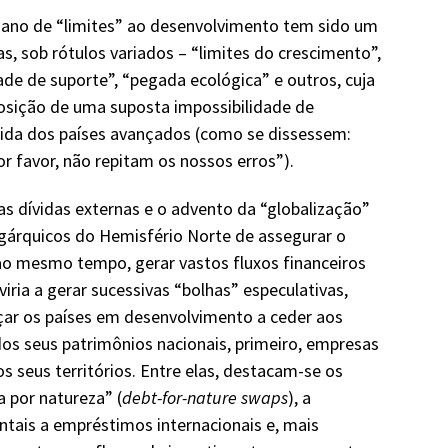
iano de “limites” ao desenvolvimento tem sido um
s, sob rótulos variados – “limites do crescimento”,
de de suporte”, “pegada ecológica” e outros, cuja
posição de uma suposta impossibilidade de
 vida dos países avançados (como se dissessem:
r favor, não repitam os nossos erros”).
as dívidas externas e o advento da “globalização”
igárquicos do Hemisfério Norte de assegurar o
ao mesmo tempo, gerar vastos fluxos financeiros
viria a gerar sucessivas “bolhas” especulativas,
rçar os países em desenvolvimento a ceder aos
 dos seus patrimônios nacionais, primeiro, empresas
os seus territórios. Entre elas, destacam-se os
 por natureza” (
debt-for-nature swaps
), a
tais a empréstimos internacionais e, mais