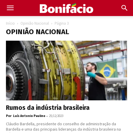
Início
Opinião Nacional
Página 3
OPINIÃO NACIONAL
Rumos da indústria brasileira
Por
-
Luís Antonio Paulino
25/12/2023
Cláudio Bardella, presidente do conselho de administração da
Bardella e uma das principais lideranças da indústria brasileira na