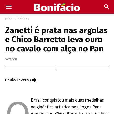
Início
Notícias
Zanetti é prata nas argolas
e Chico Barretto leva ouro
no cavalo com alça no Pan
30/07/2019
Paulo Favero / A|E
O
Brasil conquistou mais duas medalhas
na ginástica artística nos Jogos Pan-
Americanos. Chico Barretto fez uma bela