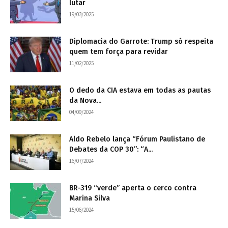
lutar
19/03/2025
Diplomacia do Garrote: Trump só respeita
quem tem força para revidar
11/02/2025
O dedo da CIA estava em todas as pautas
da Nova...
04/09/2024
Aldo Rebelo lança “Fórum Paulistano de
Debates da COP 30”: “A...
16/07/2024
BR-319 “verde” aperta o cerco contra
Marina Silva
15/06/2024