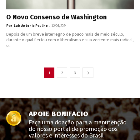
O Novo Consenso de Washington
Por
-
Luís Antonio Paulino
12/04/2024
Depois de um breve interregno de pouco mais de meio século,
durante o qual flertou com o liberalismo e sua vertente mais radical,
o...
1
2
3
APOIE BONIFÁCIO
Faça uma doação para a manutenção
do nosso portal de promoção dos
valores e interesses do Brasil