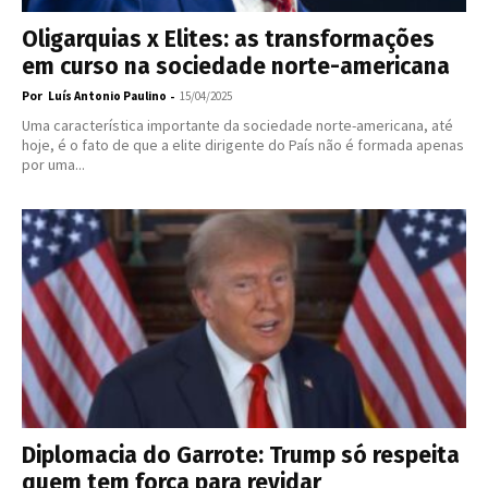
Oligarquias x Elites: as transformações
em curso na sociedade norte-americana
Por
-
Luís Antonio Paulino
15/04/2025
Uma característica importante da sociedade norte-americana, até
hoje, é o fato de que a elite dirigente do País não é formada apenas
por uma...
Diplomacia do Garrote: Trump só respeita
quem tem força para revidar