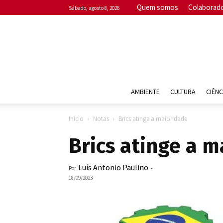
Quem somos
Colaborad
sábado, agosto 8, 2026
AMBIENTE
CULTURA
CIÊNC
Início
Notas
Brics atinge a maioridade
Brics atinge a 
Luís Antonio Paulino
Por
-
18/09/2023