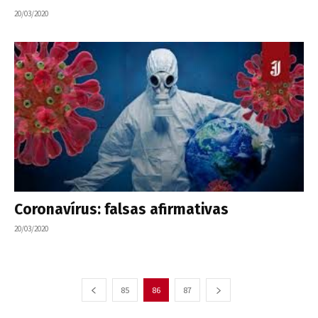
20/03/2020
Coronavírus: falsas afirmativas
20/03/2020
85
86
87