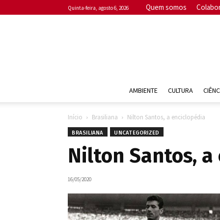
Quem somos
Colabo
quinta-feira, agosto 6, 2026
AMBIENTE
CULTURA
CIÊNC
Início
Brasiliana
Nilton Santos, a enciclopédia
BRASILIANA
UNCATEGORIZED
Nilton Santos, a
16/05/2020