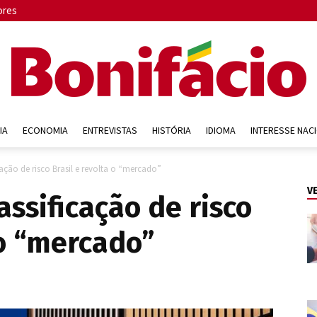
ores
IA
ECONOMIA
ENTREVISTAS
HISTÓRIA
IDIOMA
INTERESSE NAC
Bonifácio
cação de risco Brasil e revolta o “mercado”
V
assificação de risco
 o “mercado”