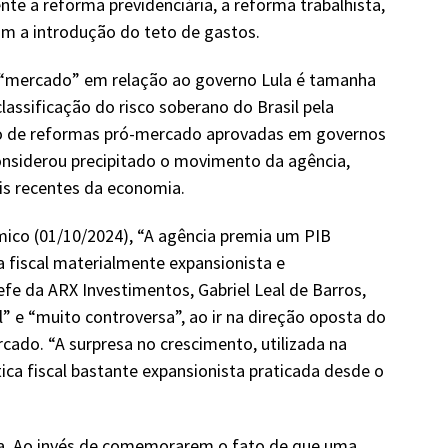
e a reforma previdenciária, a reforma trabalhista,
com a introdução do teto de gastos.
“mercado” em relação ao governo Lula é tamanha
ssificação do risco soberano do Brasil pela
do de reformas pró-mercado aprovadas em governos
considerou precipitado o movimento da agência,
is recentes da economia.
ico (01/10/2024), “A agência premia um PIB
 fiscal materialmente expansionista e
efe da ARX Investimentos, Gabriel Leal de Barros,
” e “muito controversa”, ao ir na direção oposta do
ado. “A surpresa no crescimento, utilizada na
ica fiscal bastante expansionista praticada desde o
ha. Ao invés de comemorarem o fato de que uma