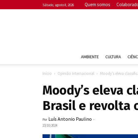
Quem somos
Colaborad
sábado, agosto 8, 2026
AMBIENTE
CULTURA
CIÊNC
Início
Opinião Internacional
Moody’s eleva classifi
Moody’s eleva cl
Brasil e revolta
Luís Antonio Paulino
Por
-
23/10/2024