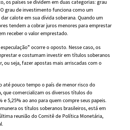
co, os países se dividem em duas categorias: grau
. O grau de investimento funciona como um
e dar calote em sua dívida soberana. Quando um
ores tendem a cobrar juros menores para emprestar
em receber o valor emprestado.
e especulação” ocorre o oposto. Nesse caso, os
mprestar e costumam investir em títulos soberanos
r, ou seja, fazer apostas mais arriscadas com o
.
o até pouco tempo o país de menor risco do
 que comercializam os diversos títulos do
5% e 5,25% ao ano para quem compre seus papeis.
remunera os títulos soberanos brasileiros, está em
tima reunião do Comitê de Política Monetária,
l.