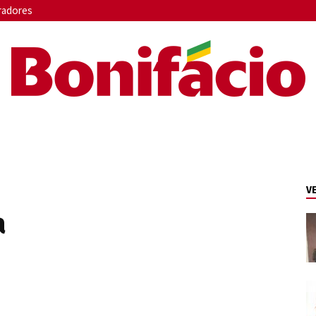
radores
Bonifácio
V
a