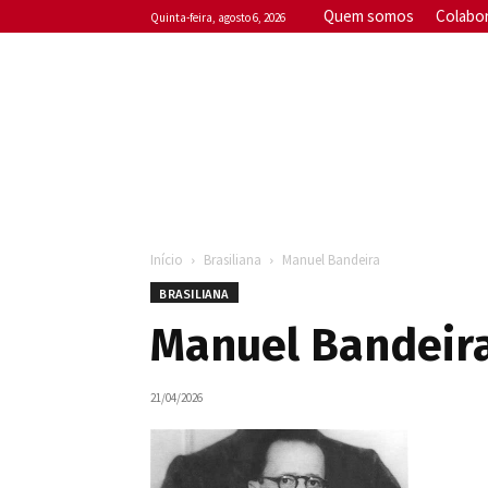
Quem somos
Colabo
quinta-feira, agosto 6, 2026
Início
Brasiliana
Manuel Bandeira
BRASILIANA
Manuel Bandeir
21/04/2026