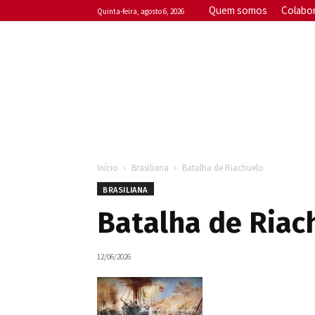
Quem somos
Colabo
quinta-feira, agosto 6, 2026
Início
Brasiliana
Batalha de Riachuelo
BRASILIANA
Batalha de Riac
12/06/2026