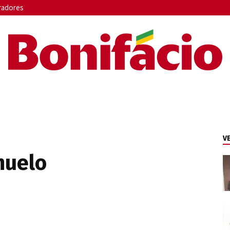
radores
Bonifácio
V
huelo