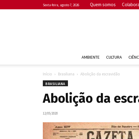
Quem somos
Colabor
sexta-feira, agosto 7, 2026
AMBIENTE
CULTURA
CIÊNC
Início
Brasiliana
Abolição da escravidão
BRASILIANA
Abolição da esc
12/05/2020