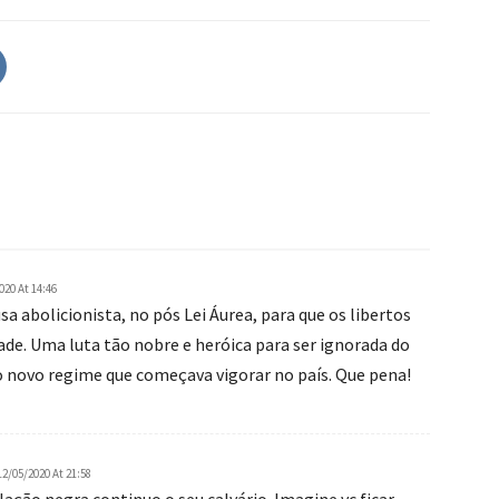
020 At 14:46
sa abolicionista, no pós Lei Áurea, para que os libertos
de. Uma luta tão nobre e heróica para ser ignorada do
do novo regime que começava vigorar no país. Que pena!
12/05/2020 At 21:58