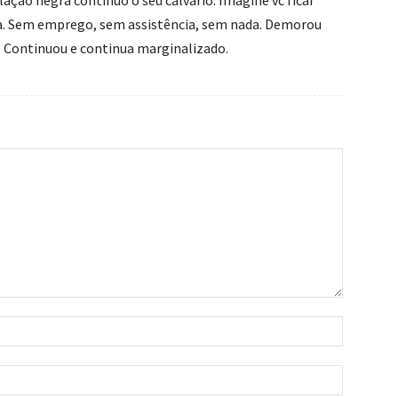
lação negra continuo o seu calvário. Imagine vc ficar
a. Sem emprego, sem assistência, sem nada. Demorou
. Continuou e continua marginalizado.