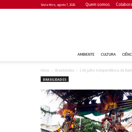
Quem somos
Colabor
sexta-feira, agosto 7, 2026
AMBIENTE
CULTURA
CIÊNC
Início
Brasilidades
2 de julho Independência da Bah
BRASILIDADES