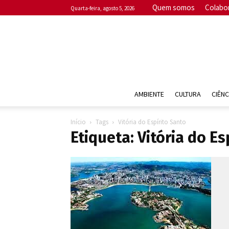
Quem somos
Colabo
quarta-feira, agosto 5, 2026
AMBIENTE
CULTURA
CIÊNC
Início
Tags
Vitória do Espírito Santo
Etiqueta: Vitória do Es